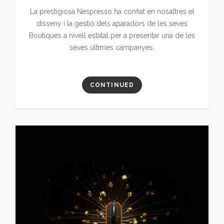
La prestigiosa Nespresso ha confiat en nosaltres el
disseny i la gestió dels aparadors de les seves
Boutiques a nivell estatal per a presentar una de les
seves últimes campanyes.
CONTINUED