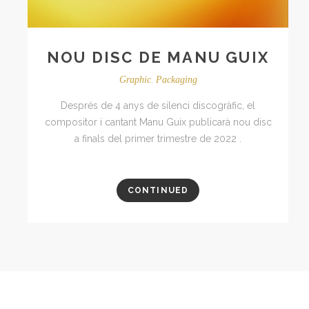
NOU DISC DE MANU GUIX
,
Graphic
Packaging
Després de 4 anys de silenci discogràfic, el
compositor i cantant Manu Guix publicarà nou disc
a finals del primer trimestre de 2022 .
CONTINUED