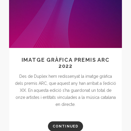
IMATGE GRÀFICA PREMIS ARC
2022
Des de Duplex hem redissenyat la imatge gràfica
dels premis ARC, que aquest any han arribat a l’edició
XIX. En aquesta edició s’ha guardonat un total de
onze artistes i entitats vinculades a la música catalana
en directe.
CONTINUED